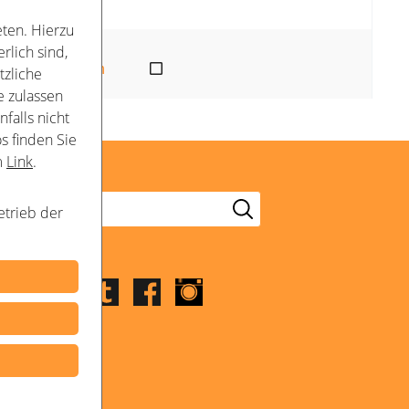
ten. Hierzu
rlich sind,
tzliche
e zulassen
falls nicht
s finden Sie
m
Link
.
etrieb der
Folge uns
LinkedIn
Youtube
Twitter
Facebook
Instagram