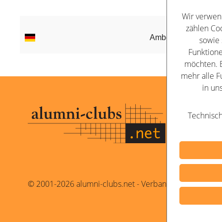
Wir verwen
zählen Coo
sowie 
Funktione
möchten. B
mehr alle F
in un
Kontakt
Technisch
Impressu
Datenschu
© 2001-2026 alumni-clubs.net - Verband der Alumni-O