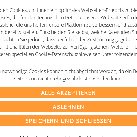
den Cookies, um Ihnen ein optimales Webseiten-Erlebnis zu bie
kies, die für den technischen Betrieb unserer Webseite erforde
solche, die uns helfen, unsere Plattform zu verbessern und zusä
n bereitzustellen. Entscheiden Sie selbst, welche Kategorien Si
eachten Sie jedoch, dass bei fehlender Zustimmung gegebenen
unktionalitäten der Webseite zur Verfügung stehen. Weitere Info
seren speziellen Cookie-Datenschutzhinweisen unter folgende
AGB
 notwendige Cookies können nicht abgelehnt werden, da ein B
m
Newsletter
Seite dann nicht mehr gewährleistet werden kann.
tz
Partner
ALLE AKZEPTIEREN
ABLEHNEN
rganisationen im deutschsprachigen Raum e.V.
SPEICHERN UND SCHLIESSEN