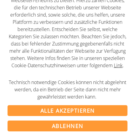
Webseiten-Erlebnis zu bieten. Hierzu zählen Cookies,
Datenschutz
die für den technischen Betrieb unserer Webseite
erforderlich sind, sowie solche, die uns helfen, unsere
AGB
Plattform zu verbessern und zusätzliche Funktionen
Newsletter
bereitzustellen. Entscheiden Sie selbst, welche
Partner
Kategorien Sie zulassen möchten. Beachten Sie jedoch,
dass bei fehlender Zustimmung gegebenenfalls nicht
mehr alle Funktionalitäten der Webseite zur Verfügung
stehen. Weitere Infos finden Sie in unseren speziellen
Cookie-Datenschutzhinweisen unter folgendem
Link
.
Folge uns
Technisch notwendige Cookies können nicht abgelehnt
LinkedIn
Youtube
Twitter
Facebook
Instagram
werden, da ein Betrieb der Seite dann nicht mehr
gewährleistet werden kann.
ALLE AKZEPTIEREN
© 2001-2026 alumni-clubs.net - Verband der
ABLEHNEN
Alumni-Organisationen im deutschsprachigen Raum
e.V.