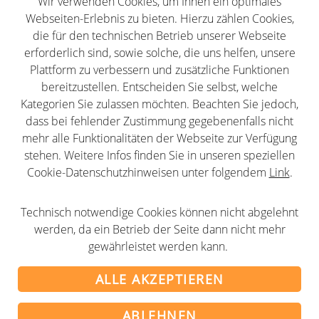
Wir verwenden Cookies, um Ihnen ein optimales
Impressum
Webseiten-Erlebnis zu bieten. Hierzu zählen Cookies,
Datenschutz
die für den technischen Betrieb unserer Webseite
erforderlich sind, sowie solche, die uns helfen, unsere
AGB
Plattform zu verbessern und zusätzliche Funktionen
Newsletter
bereitzustellen. Entscheiden Sie selbst, welche
Partner
Kategorien Sie zulassen möchten. Beachten Sie jedoch,
dass bei fehlender Zustimmung gegebenenfalls nicht
mehr alle Funktionalitäten der Webseite zur Verfügung
stehen. Weitere Infos finden Sie in unseren speziellen
Cookie-Datenschutzhinweisen unter folgendem
Link
.
Folge uns
Technisch notwendige Cookies können nicht abgelehnt
LinkedIn
Youtube
Twitter
Facebook
Instagram
werden, da ein Betrieb der Seite dann nicht mehr
gewährleistet werden kann.
ALLE AKZEPTIEREN
© 2001-2026 alumni-clubs.net - Verband der
ABLEHNEN
Alumni-Organisationen im deutschsprachigen Raum