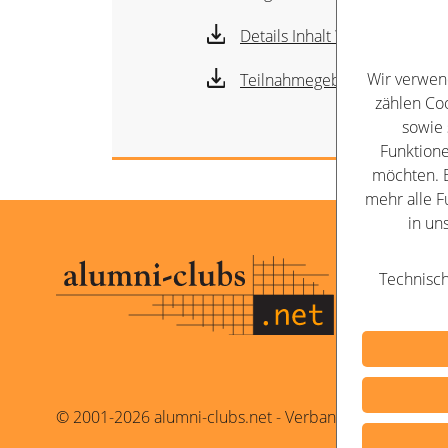
Details Inhalt Workshop Hoc
Wir verwen
Teilnahmegebühr
zählen Coo
sowie 
Funktione
möchten. B
mehr alle F
in un
Kontakt
Technisch
Impressu
Datenschu
© 2001-2026 alumni-clubs.net - Verband der Alumni-O