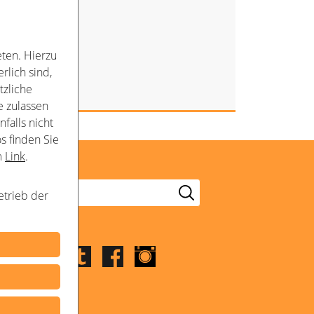
ten. Hierzu
rlich sind,
tzliche
e zulassen
falls nicht
s finden Sie
m
Link
.
etrieb der
Folge uns
LinkedIn
Youtube
Twitter
Facebook
Instagram