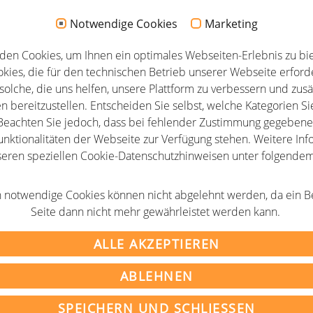
Notwendige Cookies
Marketing
hschul-Sponsoring in Darmstadt
den Cookies, um Ihnen ein optimales Webseiten-Erlebnis zu bie
kies, die für den technischen Betrieb unserer Webseite erforde
solche, die uns helfen, unsere Plattform zu verbessern und zusä
n bereitzustellen. Entscheiden Sie selbst, welche Kategorien Si
eachten Sie jedoch, dass bei fehlender Zustimmung gegebenen
unktionalitäten der Webseite zur Verfügung stehen. Weitere Info
seren speziellen Cookie-Datenschutzhinweisen unter folgende
AGB
 notwendige Cookies können nicht abgelehnt werden, da ein B
m
Newsletter
Seite dann nicht mehr gewährleistet werden kann.
tz
Partner
ALLE AKZEPTIEREN
ABLEHNEN
rganisationen im deutschsprachigen Raum e.V.
SPEICHERN UND SCHLIESSEN