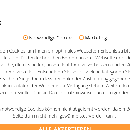
s
Vorherige
1
…
2
3
4
…
6
Nächste
Notwendige Cookies
Marketing
den Cookies, um Ihnen ein optimales Webseiten-Erlebnis zu bie
kies, die für den technischen Betrieb unserer Webseite erforde
solche, die uns helfen, unsere Plattform zu verbessern und zusä
n bereitzustellen. Entscheiden Sie selbst, welche Kategorien Si
eachten Sie jedoch, dass bei fehlender Zustimmung gegebenen
unktionalitäten der Webseite zur Verfügung stehen. Weitere Info
seren speziellen Cookie-Datenschutzhinweisen unter folgende
AGB
 notwendige Cookies können nicht abgelehnt werden, da ein B
m
Newsletter
Seite dann nicht mehr gewährleistet werden kann.
tz
Partner
ALLE AKZEPTIEREN