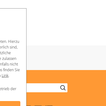
ten. Hierzu
rlich sind,
tzliche
e zulassen
falls nicht
s finden Sie
m
Link
.
etrieb der
Folge uns