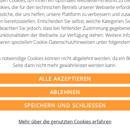
den Cookies, um Ihnen ein optimales Webseiten-Erlebnis zu bie
kies, die für den technischen Betrieb unserer Webseite erforde
solche, die uns helfen, unsere Plattform zu verbessern und zusä
n bereitzustellen. Entscheiden Sie selbst, welche Kategorien Si
eachten Sie jedoch, dass bei fehlender Zustimmung gegebenen
unktionalitäten der Webseite zur Verfügung stehen. Weitere Info
seren speziellen Cookie-Datenschutzhinweisen unter folgende
AGB
 notwendige Cookies können nicht abgelehnt werden, da ein B
m
Newsletter
Seite dann nicht mehr gewährleistet werden kann.
tz
Partner
ALLE AKZEPTIEREN
ABLEHNEN
rganisationen im deutschsprachigen Raum e.V.
SPEICHERN UND SCHLIESSEN
Mehr über die genutzten Cookies erfahren