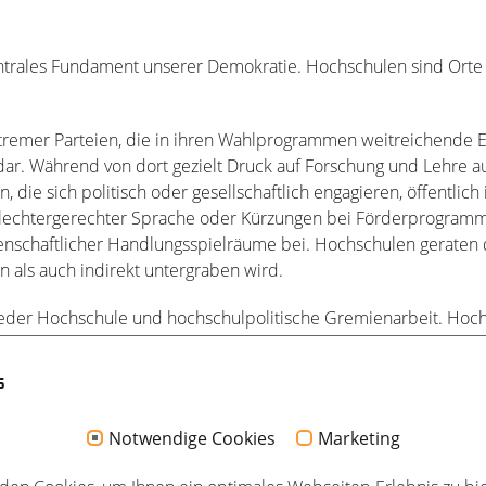
entrales Fundament unserer Demokratie. Hochschulen sind Orte 
tremer Parteien, die in ihren Wahlprogrammen weitreichende Eing
t dar. Während von dort gezielt Druck auf Forschung und Lehre a
 die sich politisch oder gesellschaftlich engagieren, öffentlich
hlechtergerechter Sprache oder Kürzungen bei Förderprogram
senschaftlicher Handlungsspielräume bei. Hochschulen gerate
n als auch indirekt untergraben wird.
jeder Hochschule und hochschulpolitische Gremienarbeit. Hochs
fahr geraten, müssen wir gemeinsam handeln.
s
AGNE
Notwendige Cookies
Marketing