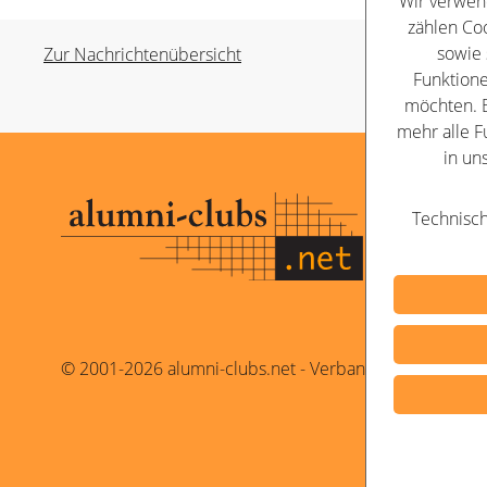
Wir verwen
zählen Coo
sowie 
Zur Nachrichtenübersicht
Funktione
möchten. B
mehr alle F
in un
Kontakt
Technisch
Impressu
Datenschu
© 2001-2026 alumni-clubs.net - Verband der Alumni-O