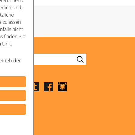
ten. Hierzu
rlich sind,
tzliche
e zulassen
falls nicht
s finden Sie
m
Link
.
etrieb der
Folge uns
LinkedIn
Youtube
Twitter
Facebook
Instagram