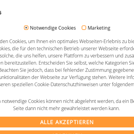
lubs.net, blickte in seinem Grußwort auf die Entwicklung der R
s
te den beiden Sprecherinnen, Elvira Grub, Hochschule Kaisers
 natürlich in Verbandsorange, für ihren Einsatz.
Notwendige Cookies
Marketing
den Cookies, um Ihnen ein optimales Webseiten-Erlebnis zu bie
kies, die für den technischen Betrieb unserer Webseite erforde
solche, die uns helfen, unsere Plattform zu verbessern und zusä
n bereitzustellen. Entscheiden Sie selbst, welche Kategorien Si
eachten Sie jedoch, dass bei fehlender Zustimmung gegebenen
unktionalitäten der Webseite zur Verfügung stehen. Weitere Info
seren speziellen Cookie-Datenschutzhinweisen unter folgende
AGB
 notwendige Cookies können nicht abgelehnt werden, da ein B
m
Newsletter
Seite dann nicht mehr gewährleistet werden kann.
tz
Partner
ALLE AKZEPTIEREN