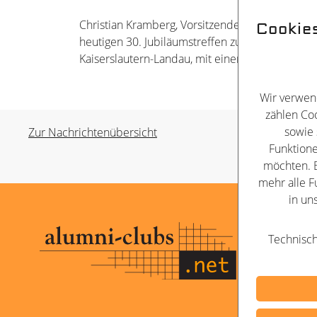
Christian Kramberg, Vorsitzender von alumni-c
Cookie
heutigen 30. Jubiläumstreffen zurück und dank
Kaiserslautern-Landau, mit einer Zimmerpflanze,
Wir verwen
zählen Coo
sowie 
Zur Nachrichtenübersicht
Funktione
möchten. B
mehr alle F
in un
Kontakt
Technisch
Impressu
Datenschu