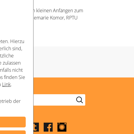
egionalgruppe von kleinen Anfängen zum
lautern, und Heidemarie Komor, RPTU
ten. Hierzu
rlich sind,
tzliche
e zulassen
falls nicht
s finden Sie
m
Link
.
etrieb der
Folge uns
LinkedIn
Youtube
Twitter
Facebook
Instagram