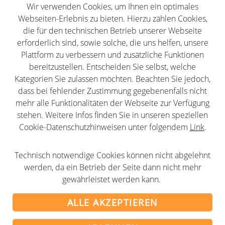
Wir verwenden Cookies, um Ihnen ein optimales
Impressum
Webseiten-Erlebnis zu bieten. Hierzu zählen Cookies,
Datenschutz
die für den technischen Betrieb unserer Webseite
erforderlich sind, sowie solche, die uns helfen, unsere
AGB
Plattform zu verbessern und zusätzliche Funktionen
Newsletter
bereitzustellen. Entscheiden Sie selbst, welche
Partner
Kategorien Sie zulassen möchten. Beachten Sie jedoch,
dass bei fehlender Zustimmung gegebenenfalls nicht
mehr alle Funktionalitäten der Webseite zur Verfügung
stehen. Weitere Infos finden Sie in unseren speziellen
Cookie-Datenschutzhinweisen unter folgendem
Link
.
Folge uns
Technisch notwendige Cookies können nicht abgelehnt
LinkedIn
Youtube
Twitter
Facebook
Instagram
werden, da ein Betrieb der Seite dann nicht mehr
gewährleistet werden kann.
ALLE AKZEPTIEREN
© 2001-2026 alumni-clubs.net - Verband der